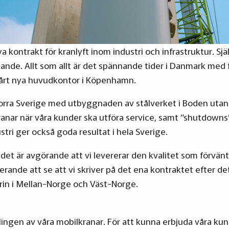
ya kontrakt för kranlyft inom industri och infrastruktur. S
ullande. Allt som allt är det spännande tider i Danmark med 
 vårt nya huvudkontor i Köpenhamn.
norra Sverige med utbyggnaden av stålverket i Boden utanfö
anar när våra kunder ska utföra service, samt ”shutdowns
tri ger också goda resultat i hela Sverige.
 är avgörande att vi levererar den kvalitet som förväntas t
ande att se att vi skriver på det ena kontraktet efter det 
trin i Mellan-Norge och Väst-Norge.
lingen av våra mobilkranar. För att kunna erbjuda våra ku