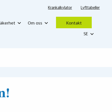
Krankalkylator
Lyfttabeller
Säkerhet
Om oss
Kontakt
SE
n!