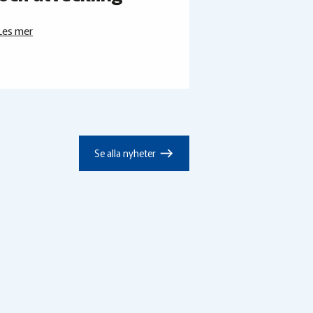
Les mer
east
Se alla nyheter