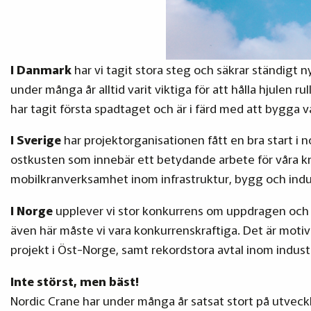
I Danmark
har vi tagit stora steg och säkrar ständigt n
under många år alltid varit viktiga för att hålla hjulen r
har tagit första spadtaget och är i färd med att bygga
I Sverige
har projektorganisationen fått en bra start i 
ostkusten som innebär ett betydande arbete för våra kr
mobilkranverksamhet inom infrastruktur, bygg och indus
I Norge
upplever vi stor konkurrens om uppdragen och det
även här måste vi vara konkurrenskraftiga. Det är motiver
projekt i Öst-Norge, samt rekordstora avtal inom indus
Inte störst, men bäst!
Nordic Crane har under många år satsat stort på utveck