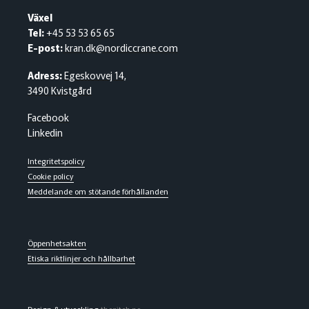
Växel
Tel:
+45 53 53 65 65
E-post:
kran.dk@nordiccrane.com
Adress:
Egeskovvej 14,
3490 Kvistgård
Facebook
Linkedin
Integritetspolicy
Cookie policy
Meddelande om stötande förhållanden
Öppenhetsakten
Etiska riktlinjer och hållbarhet
Design & utveckling
thepitch.no