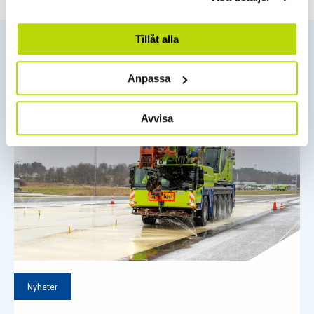
Tillåt alla
Kanske vill du också läsa detta..
Anpassa
Avvisa
Nyheter