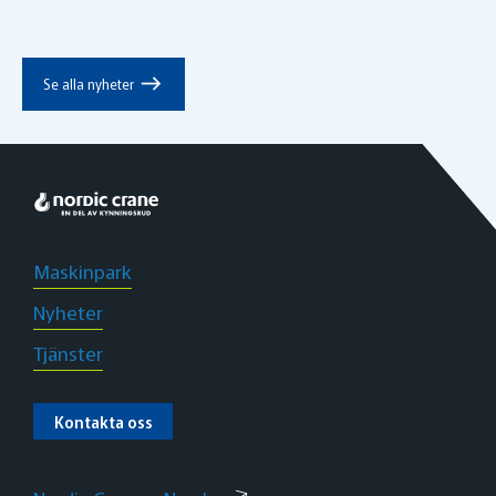
east
Se alla nyheter
Maskinpark
Nyheter
Tjänster
Kontakta oss