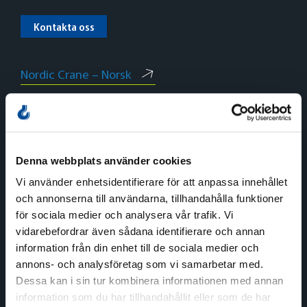
Kontakta oss
Nordic Crane – Norsk
Nordic Crane – Dansk
Nordic Crane – English
Denna webbplats använder cookies
Vi använder enhetsidentifierare för att anpassa innehållet
och annonserna till användarna, tillhandahålla funktioner
för sociala medier och analysera vår trafik. Vi
Norge
vidarebefordrar även sådana identifierare och annan
information från din enhet till de sociala medier och
Växel
annons- och analysföretag som vi samarbetar med.
Tel:
+47 815 11 511
Dessa kan i sin tur kombinera informationen med annan
E-post:
kran.no@nordiccrane.com
information som du har tillhandahållit eller som de har