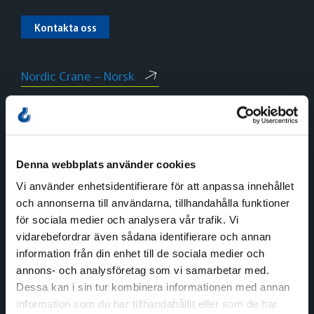
Kontakta oss
Nordic Crane – Norsk
Nordic Crane – Dansk
Nordic Crane – English
Denna webbplats använder cookies
Vi använder enhetsidentifierare för att anpassa innehållet
och annonserna till användarna, tillhandahålla funktioner
för sociala medier och analysera vår trafik. Vi
Norge
vidarebefordrar även sådana identifierare och annan
information från din enhet till de sociala medier och
Växel
annons- och analysföretag som vi samarbetar med.
Tel:
+47 815 11 511
Dessa kan i sin tur kombinera informationen med annan
E-post:
kran.no@nordiccrane.com
information som du har tillhandahållit eller som de har