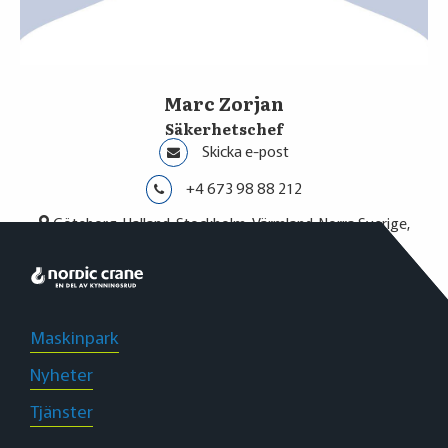
Marc Zorjan
Säkerhetschef
Skicka e-post
+4 673 98 88 212
Göteborg, Halland, Stockholm, Värmland, Norra Sverige,
Stenungsund
Maskinpark
Nyheter
Tjänster