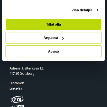
Adress:
Gneisveien 8,
samlat in när du har använt deras tjänster.
2020 Skedsmokorset
Visa detaljer
Facebook
Linkedin
Tillåt alla
Sverige
Anpassa
Växel
Avvisa
Tel:
+46 (0)31 500 400
E-post:
kran.se@nordiccrane.com
Adress:
Deltavägen 12,
417 30 Göteborg
Facebook
Linkedin