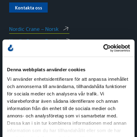
Kontakta oss
Nordic Crane – Norsk
Nordic Crane – Dansk
Nordic Crane – English
Denna webbplats använder cookies
Vi använder enhetsidentifierare för att anpassa innehållet
och annonserna till användarna, tillhandahålla funktioner
för sociala medier och analysera vår trafik. Vi
Norge
vidarebefordrar även sådana identifierare och annan
information från din enhet till de sociala medier och
Växel
annons- och analysföretag som vi samarbetar med.
Tel:
+47 815 11 511
Dessa kan i sin tur kombinera informationen med annan
E-post:
kran.no@nordiccrane.com
information som du har tillhandahållit eller som de har