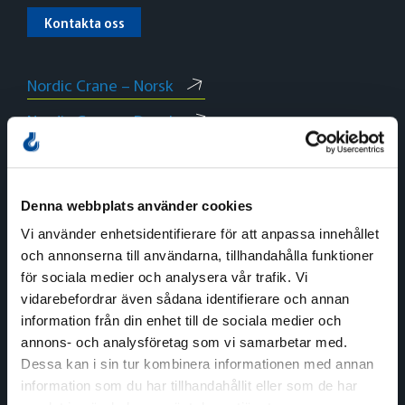
Kontakta oss
Nordic Crane – Norsk
Nordic Crane – Dansk
Nordic Crane – English
Denna webbplats använder cookies
Vi använder enhetsidentifierare för att anpassa innehållet
och annonserna till användarna, tillhandahålla funktioner
för sociala medier och analysera vår trafik. Vi
Norge
vidarebefordrar även sådana identifierare och annan
information från din enhet till de sociala medier och
Växel
annons- och analysföretag som vi samarbetar med.
Tel:
+47 815 11 511
Dessa kan i sin tur kombinera informationen med annan
E-post:
kran.no@nordiccrane.com
information som du har tillhandahållit eller som de har