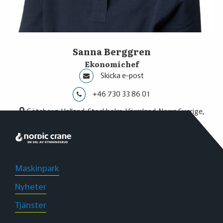
Sanna Berggren
Ekonomichef
Skicka e-post
+46 730 33 86 01
Göteborg, Halland, Stockholm, Värmland, Norra Sverige,
Stenungsund
Maskinpark
Nyheter
Tjänster