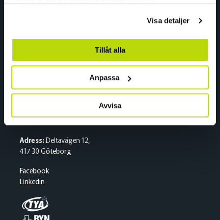
Adress:
Gneisveien 8,
samlat in när du har använt deras tjänster.
2020 Skedsmokorset
Visa detaljer
Facebook
Linkedin
Tillåt alla
Sverige
Anpassa
Växel
Avvisa
Tel:
+46 (0)31 500 400
E-post:
kran.se@nordiccrane.com
Adress:
Deltavägen 12,
417 30 Göteborg
Facebook
Linkedin