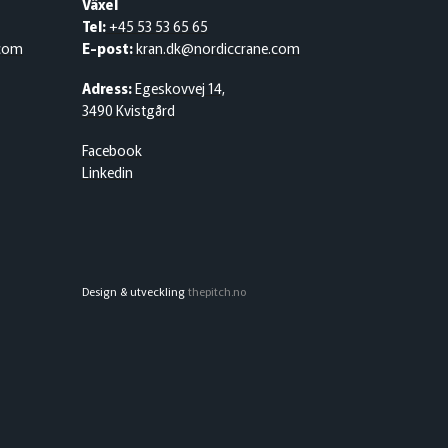
Växel
Tel:
+45 53 53 65 65
.com
E-post:
kran.dk@nordiccrane.com
Adress:
Egeskovvej 14,
3490 Kvistgård
Facebook
Linkedin
Design & utveckling
thepitch.no