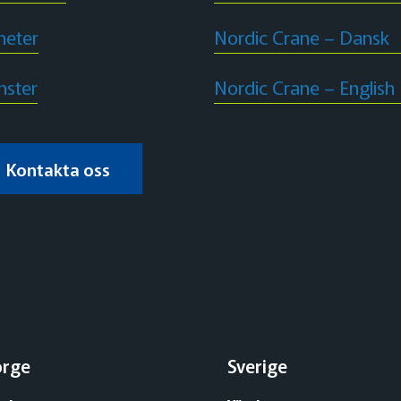
heter
Nordic Crane – Dansk
nster
Nordic Crane – English
Kontakta oss
orge
Sverige