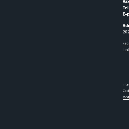
Väx
Tel
E-
Adr
20
Fa
Lin
Inte
Cook
Med