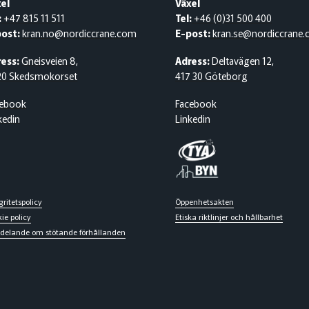
el
Växel
:
+47 815 11 511
Tel:
+46 (0)31 500 400
post:
kran.no@nordiccrane.com
E-post:
kran.se@nordiccrane
ess:
Gneisveien 8,
Adress:
Deltavägen 12,
20 Skedsmokorset
417 30 Göteborg
cebook
Facebook
kedin
Linkedin
gritetspolicy
Öppenhetsakten
ie policy
Etiska riktlinjer och hållbarhet
delande om stötande förhållanden