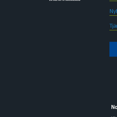
Ny
Tjä
N