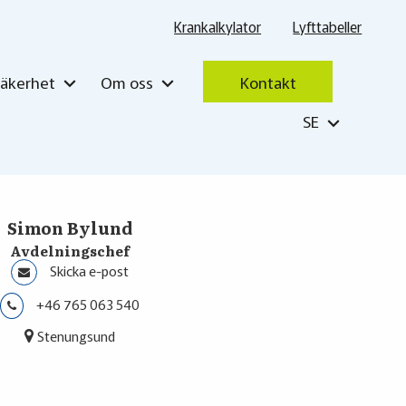
Krankalkylator
Lyfttabeller
Säkerhet
Om oss
Kontakt
SE
Simon Bylund
Avdelningschef
Skicka e-post
+46 765 063 540
Stenungsund