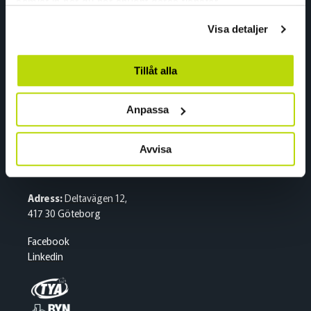
Adress:
Gneisveien 8,
samlat in när du har använt deras tjänster.
2020 Skedsmokorset
Visa detaljer
Facebook
Linkedin
Tillåt alla
Sverige
Anpassa
Växel
Avvisa
Tel:
+46 (0)31 500 400
E-post:
kran.se@nordiccrane.com
Adress:
Deltavägen 12,
417 30 Göteborg
Facebook
Linkedin