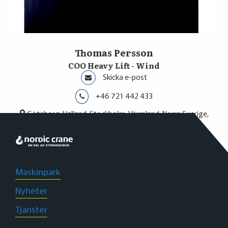
Thomas Persson
COO Heavy Lift - Wind
Skicka e-post
+46 721 442 433
Göteborg, Halland, Stockholm, Värmland, Norra Sverige,
Stenungsund
Maskinpark
Nyheter
Tjänster