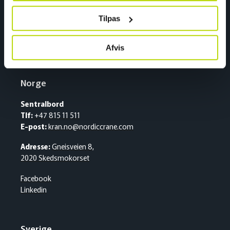
Nordic Crane – English
Tilpas
Afvis
Norge
Sentralbord
Tlf:
+47 815 11 511
E-post:
kran.no@nordiccrane.com
Adresse:
Gneisveien 8,
2020 Skedsmokorset
Facebook
Linkedin
Sverige