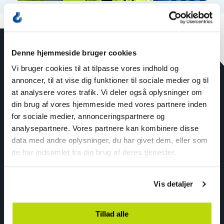
Denne hjemmeside bruger cookies
Vi bruger cookies til at tilpasse vores indhold og
annoncer, til at vise dig funktioner til sociale medier og til
Maskinpark
at analysere vores trafik. Vi deler også oplysninger om
Nyheder
din brug af vores hjemmeside med vores partnere inden
for sociale medier, annonceringspartnere og
Tjenester
analysepartnere. Vores partnere kan kombinere disse
data med andre oplysninger, du har givet dem, eller som
de har indsamlet fra din brug af deres tjenester.
Kontakt
Vis detaljer
Nordic Crane – Norsk
Nordic Crane – Svenska
Tillad alle