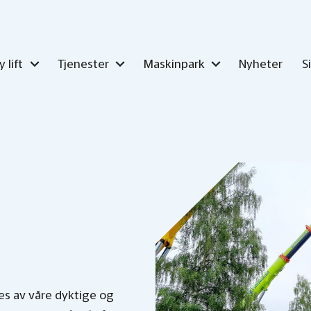
 lift
Tjenester
Maskinpark
Nyheter
S
es av våre dyktige og