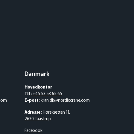
Danmark
Hovedkontor
Tlf:
+45 53 53 65 65
.com
E-post:
kran.dk@nordiccrane.com
Adresse:
Hørskætten 11,
2630 Taastrup
Facebook