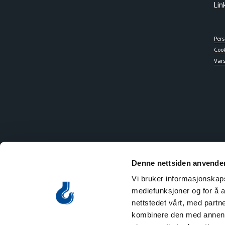
Lin
Per
Cook
Vars
Denne nettsiden anvende
Vi bruker informasjonskapsl
mediefunksjoner og for å a
nettstedet vårt, med part
kombinere den med annen in