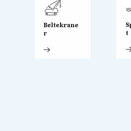
S
Beltekrane
t
r