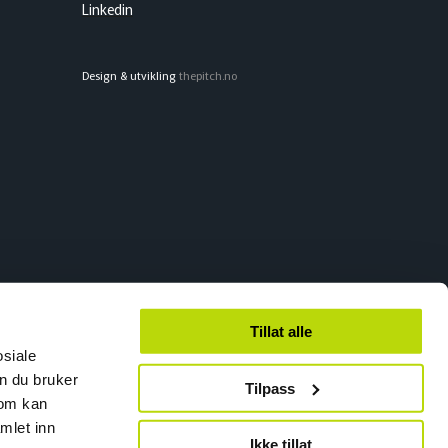
Linkedin
Design & utvikling
thepitch.no
Tillat alle
osiale
n du bruker
Tilpass
som kan
mlet inn
Ikke tillat