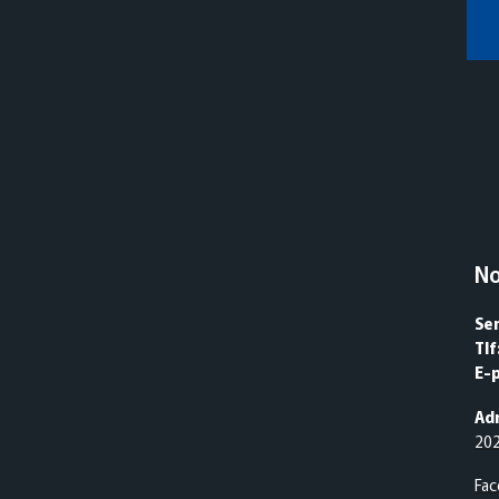
N
Se
Tlf
E-
Adr
20
Fa