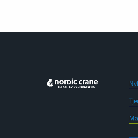
Ny
Tje
Ma