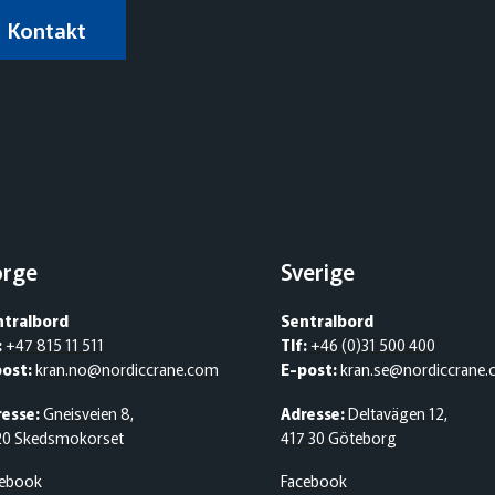
Kontakt
orge
Sverige
ntralbord
Sentralbord
:
+47 815 11 511
Tlf:
+46 (0)31 500 400
post:
kran.no@nordiccrane.com
E-post:
kran.se@nordiccrane
esse:
Gneisveien 8,
Adresse:
Deltavägen 12,
20 Skedsmokorset
417 30 Göteborg
cebook
Facebook