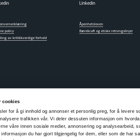
kedin
Linkedin
sonvernerklæring
Åpenhetsloven
ie policy
Bærekraft og etiske retningslinjer
ling av kritikkverdige forhold
r cookies
er for å gi innhold og annonser et personlig preg, for å levere s
nalysere trafikken vår. Vi deler dessuten informasjon om hvorda
nerne våre innen sosiale medier, annonsering og analysearbeid, 
formasjon du har gjort tilgjengelig for dem, eller som de har sa