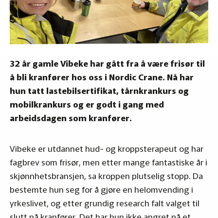
32 år gamle Vibeke har gått fra å være frisør til
å bli kranfører hos oss i Nordic Crane. Nå har
hun tatt lastebilsertifikat, tårnkrankurs og
mobilkrankurs og er godt i gang med
arbeidsdagen som kranfører.
Vibeke er utdannet hud- og kroppsterapeut og har
fagbrev som frisør, men etter mange fantastiske år i
skjønnhetsbransjen, sa kroppen plutselig stopp. Da
bestemte hun seg for å gjøre en helomvending i
yrkeslivet, og etter grundig research falt valget til
slutt på kranfører. Det har hun ikke angret på et