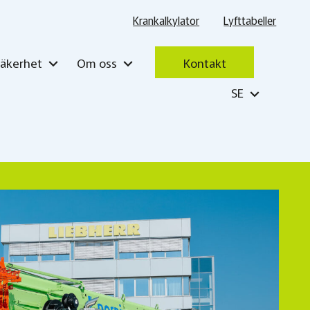
Krankalkylator
Lyfttabeller
Säkerhet
Om oss
Kontakt
SE