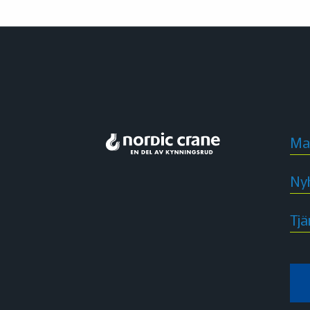
Ma
Ny
Tjä