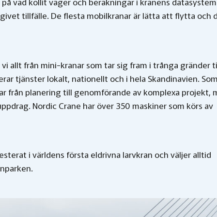
oll på vad kollit väger och beräkningar i kranens datasystem
et tillfälle. De flesta mobilkranar är lätta att flytta och 
vi allt från mini-kranar som tar sig fram i trånga gränder ti
erar tjänster lokalt, nationellt och i hela Skandinavien. So
ar från planering till genomförande av komplexa projekt,
tuppdrag. Nordic Crane har över 350 maskiner som körs av
esterat i världens första eldrivna larvkran och väljer alltid
inparken.