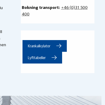
Bokning transport:
+46 (0)31 500
du
400
ll
m
 men
Krankalkylator
Lyfttabeller