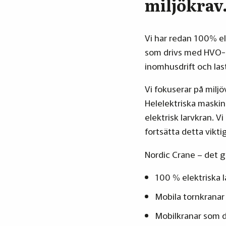
miljökrav
Vi har redan 100% el
som drivs med HVO-mi
inomhusdrift och las
Vi fokuserar på milj
Helelektriska maskine
elektrisk larvkran. V
fortsätta detta vikti
Nordic Crane – det g
100 % elektriska l
Mobila tornkranar
Mobilkranar som d