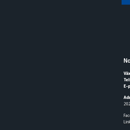
N
Väx
Tel
E-
Adr
20
Fa
Lin