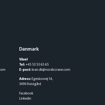
Danmark
Växel
Tel:
+45 53 53 65 65
.com
E-post:
kran.dk@nordiccrane.com
Adress:
Egeskovvej 14,
3490 Kvistgård
Facebook
Linkedin