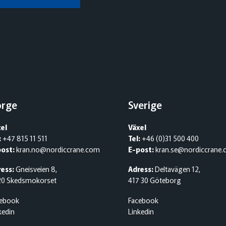
orge
Sverige
el
Växel
:
+47 815 11 511
Tel:
+46 (0)31 500 400
post:
kran.no@nordiccrane.com
E-post:
kran.se@nordiccrane
ess:
Gneisveien 8,
Adress:
Deltavägen 12,
20 Skedsmokorset
417 30 Göteborg
cebook
Facebook
kedin
Linkedin