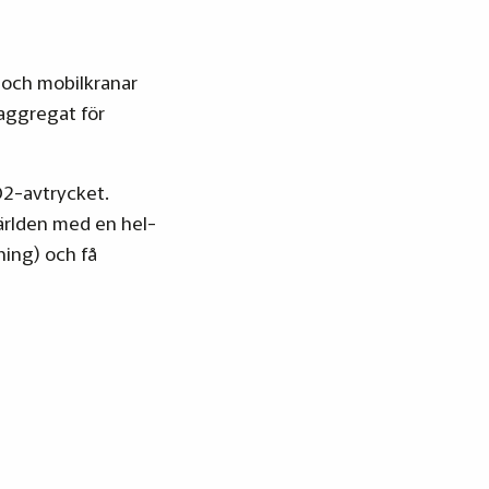
l och mobilkranar
 aggregat för
O2-avtrycket.
världen med en hel-
ning) och få