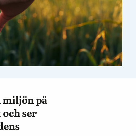
i miljön på
t och ser
adens