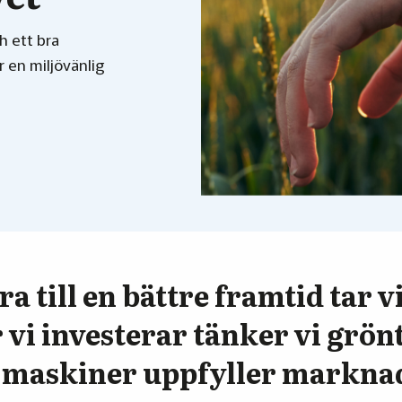
h ett bra
 en miljövänlig
ra till en bättre framtid tar v
r vi investerar tänker vi grön
ya maskiner uppfyller markn