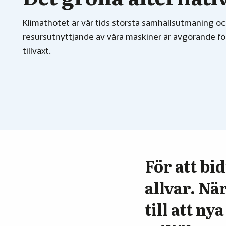
Klimathotet är vår tids största samhällsutmaning oc
resursutnyttjande av våra maskiner är avgörande för
tillväxt.
För att bid
allvar. Nä
till att n