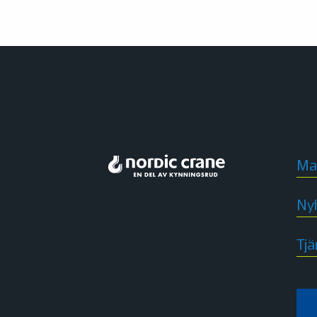
Ma
Ny
Tjä