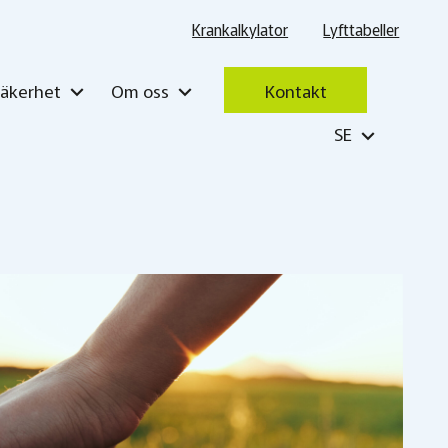
Krankalkylator
Lyfttabeller
Säkerhet
Om oss
Kontakt
SE