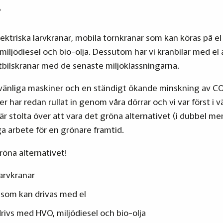
.
ektriska larvkranar, mobila tornkranar som kan köras på e
ljödiesel och bio-olja. Dessutom har vi kranbilar med el
tbilskranar med de senaste miljöklassningarna.
övänliga maskiner och en ständigt ökande minskning av C
r har redan rullat in genom våra dörrar och vi var först i 
i är stolta över att vara det gröna alternativet (i dubbel me
ga arbete för en grönare framtid.
röna alternativet!
arvkranar
 som kan drivas med el
rivs med HVO, miljödiesel och bio-olja