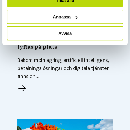
Tillåt alla
Anpassa
2 juli 2026
Avvisa
När den digitala världen ska
lyftas på plats
Bakom molnlagring, artificiell intelligens,
betalningslösningar och digitala tjänster
finns en…
L