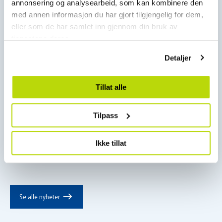
annonsering og analysearbeid, som kan kombinere den
med annen informasjon du har gjort tilgjengelig for dem,
eller som de har samlet inn gjennom din bruk av
tjenestene deres.
Detaljer
Prosjekter
Tillat alle
Kompleks jobb i Lysekil
Tilpass
Ikke tillat
Les mer
east
Se alle nyheter