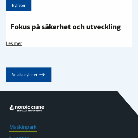
Nyheter
Fokus på säkerhet och utveckling
Les mer
east
Se alla nyheter
Maskinpark
Nyheter